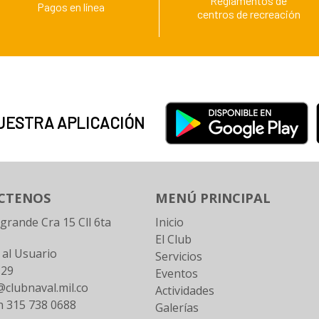
Reglamentos de
Pagos en línea
centros de recreación
UESTRA APLICACIÓN
CTENOS
MENÚ PRINCIPAL
ogrande Cra 15 Cll 6ta
Inicio
El Club
 al Usuario
Servicios
129
Eventos
clubnaval.mil.co
Actividades
n 315 738 0688
Galerías