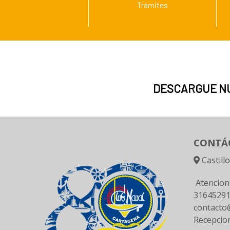
Trámites
DESCARGUE N
CONTÁ
Castill
Atencion
3164529
contacto@
Recepcio