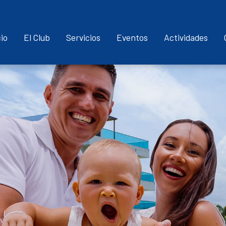
Pasar
al
cio
El Club
Servicios
Eventos
Actividades
contenido
principal