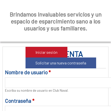
a
Brindamos invaluables servicios y un
l
espacio de esparcimiento sano a los
usuarios y sus familiares.
IR A SU CUENTA
Iniciar sesión
(solapa activa)
Solicitar una nueva contraseña
Nombre de usuario
*
Escriba su nombre de usuario en Club Naval.
Contraseña
*