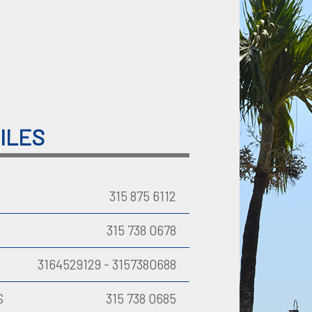
ILES
315 875 6112
315 738 0678
3164529129 - 3157380688
S
315 738 0685