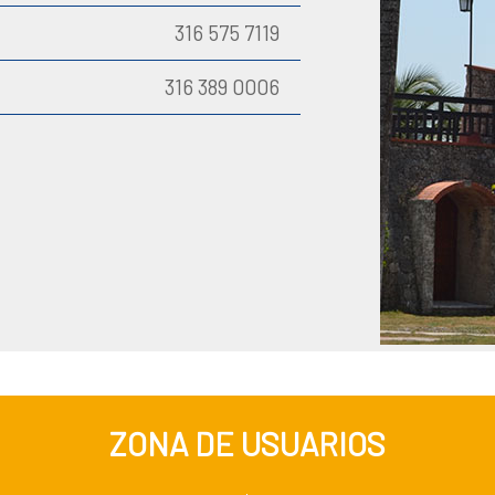
316 575 7119
316 389 0006
ZONA DE USUARIOS