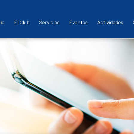
Pasar
al
cio
El Club
Servicios
Eventos
Actividades
contenido
principal