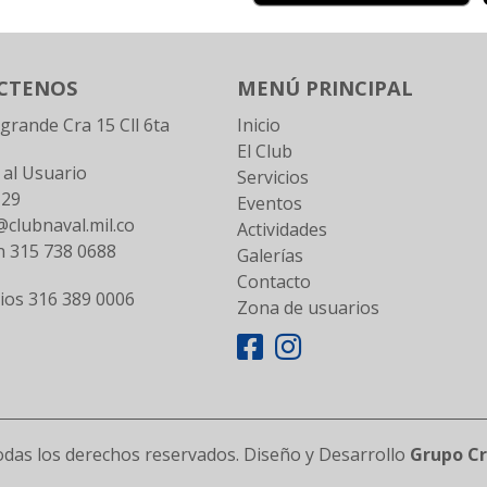
CTENOS
MENÚ PRINCIPAL
ogrande Cra 15 Cll 6ta
Inicio
El Club
 al Usuario
Servicios
129
Eventos
clubnaval.mil.co
Actividades
n 315 738 0688
Galerías
Contacto
lios 316 389 0006
Zona de usuarios
das los derechos reservados. Diseño y Desarrollo
Grupo C