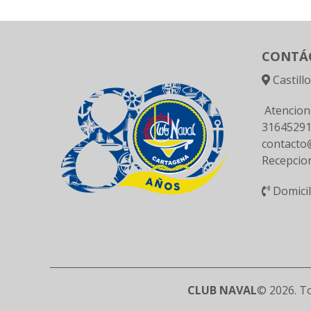
CONTÁ
Castill
Atencion
3164529
contacto@
Recepcio
Domici
CLUB NAVAL
© 2026. To