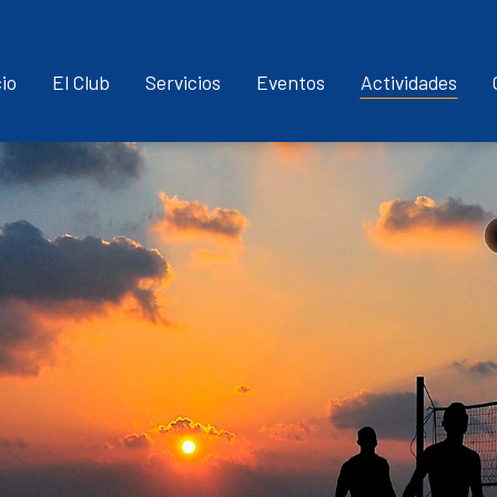
Pasar
al
cio
El Club
Servicios
Eventos
Actividades
contenido
principal