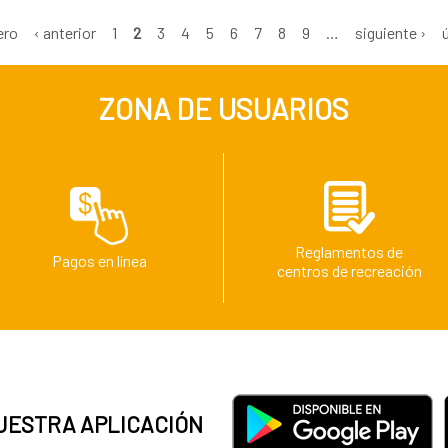
ero
‹ anterior
1
2
3
4
5
6
7
8
9
…
siguiente ›
ZONA DE USUARIOS
Reglamentos de
Pagos en línea
centros de recreación
UESTRA APLICACIÓN