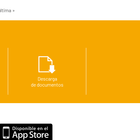
última »
Descarga
de documentos