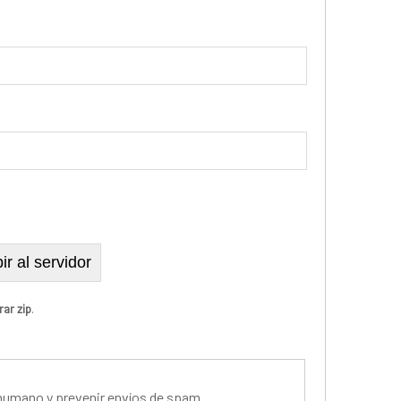
rar zip
.
 humano y prevenir envíos de spam