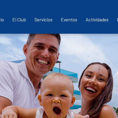
Pasar
al
cio
El Club
Servicios
Eventos
Actividades
contenido
principal