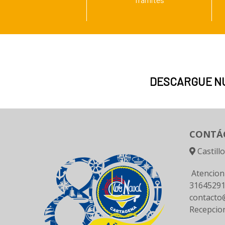
DESCARGUE N
CONTÁ
Castill
Atencion
3164529
contacto@
Recepcio