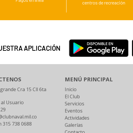
centros de recreación
UESTRA APLICACIÓN
CTENOS
MENÚ PRINCIPAL
ogrande Cra 15 Cll 6ta
Inicio
El Club
 al Usuario
Servicios
129
Eventos
clubnaval.mil.co
Actividades
n 315 738 0688
Galerías
Contacto