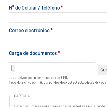
N° de Celular / Teléfono
*
Correo electrónico
*
Carga de documentos
*
Los archivos deben ser menores que
5 MB
.
Tipos de archivo permitidos:
pdf doc docx odt ppt pptx odp xls xlsx ods 
CAPTCHA
Esta pregunta es para comprobar si usted es un visitante